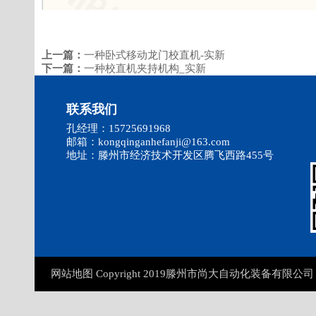
上一篇：
一种卧式移动龙门校直机-实新
下一篇：
一种校直机夹持机构_实新
联系我们
孔经理：15725691968
邮箱：kongqinganhefanji@163.com
地址：滕州市经济技术开发区腾飞西路455号
网站地图 Copyright 2019滕州市尚大自动化装备有限公司 All R