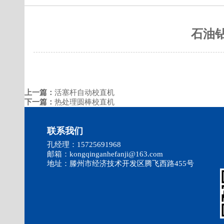
石油
上一篇：
活塞杆自动校直机
下一篇：
热处理圆棒校直机
联系我们
孔经理：15725691968
邮箱：kongqinganhefanji@163.com
地址：滕州市经济技术开发区腾飞西路455号